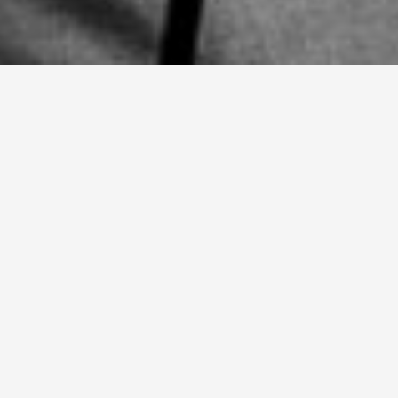
Barry Black & the Blackberries
maken feesten en festivals onveilig
met hun lekker vuige mix van
beproefde blues-, rhythm & blues-,
rock & roll-, country- en
soulklassiekers.
Toon meer
Dat is de basis, de bron waar ze
hun rockersdorst aan laven maar
even berucht zijn hun dappere
uitstapjes richting nederpop, ska,